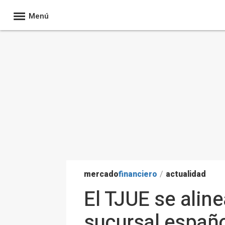
Menú
mercado
financiero
/
actualidad
El TJUE se alin
sucursal españo