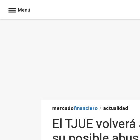
Menú
mercado
financiero
/
actualidad
El TJUE volverá
su posible abus