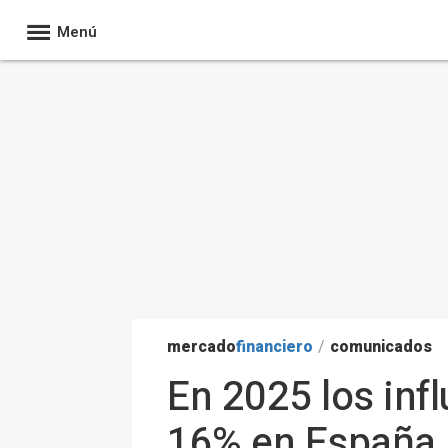
Menú
mercado
financiero
/
comunicados
En 2025 los inf
16% en España