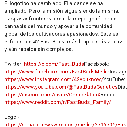
El logotipo ha cambiado. El alcance se ha
ampliado.
Pero la
misión sigue siendo la misma:
traspasar fronteras, crear la mejor genética de
cannabis del mundo y apoyar a la comunidad
global de los cultivadores apasionados. Este es
el futuro de 42 Fast Buds: más limpio, más audaz
y aún rebelde sin complejos.
Twitter:
https://x.com/Fast_Buds
Facebook:
https://www.facebook.com/FastBudsMedia
Instag
https://www.instagram.com/42youknow/
YouTube:
https://www.youtube.com/@FastBudsGenetics
Dis
https://discord.com/invite/CemcGktbuX
Reddit:
https://www.reddit.com/r/FastBuds_Family/
Logo -
https://mma.prnewswire.com/media/2716706/Fas