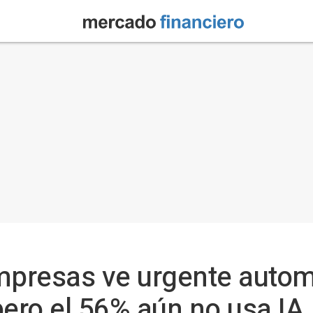
mpresas ve urgente automa
pero el 56% aún no usa IA