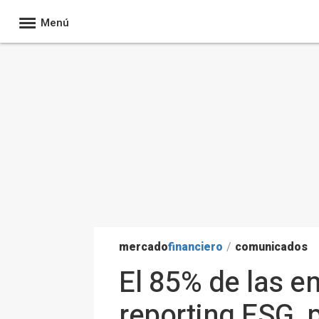
Menú
mercado
financiero
/
comunicados
El 85% de las e
reporting ESG, 