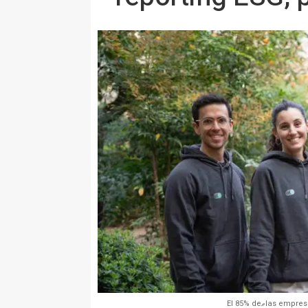
El 85% deޠla