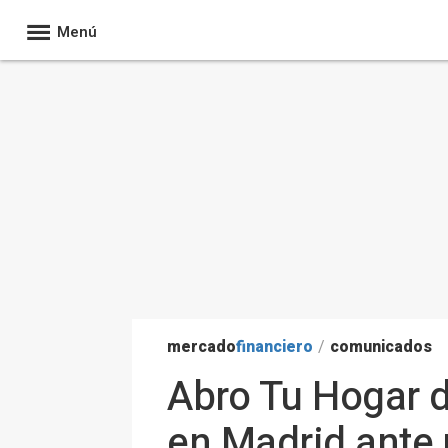
Menú
mercado
financiero
/
comunicados
Abro Tu Hogar d
en Madrid ante