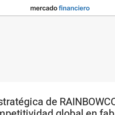
estratégica de RAINBOWC
mpetitividad global en fa