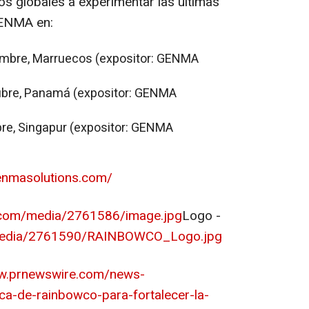
ios globales a experimentar las últimas
GENMA en:
iembre, Marruecos (expositor: GENMA
tubre, Panamá (expositor: GENMA
bre, Singapur (expositor: GENMA
enmasolutions.com/
.com/media/2761586/image.jpg
Logo -
/media/2761590/RAINBOWCO_Logo.jpg
ww.prnewswire.com/news-
ica-de-rainbowco-para-fortalecer-la-