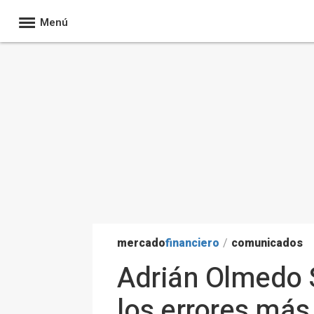
Menú
mercado
financiero
/
comunicados
Adrián Olmedo S
los errores más