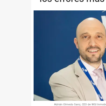
Adrián Olmedo Sanz, CEO de WGI Inmobili