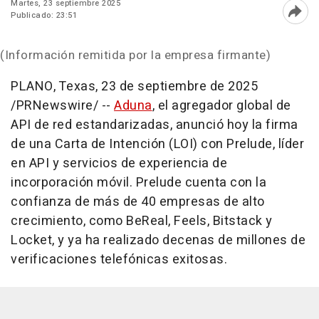
Martes, 23 septiembre 2025
Publicado: 23:51
Abri
(Información remitida por la empresa firmante)
PLANO, Texas
,
23 de septiembre de 2025
/PRNewswire/ --
Aduna
, el agregador global de
API de
red estandarizadas, anunció hoy la firma
de una Carta de Intención (LOI) con Prelude, líder
en API y servicios de experiencia de
incorporación móvil. Prelude cuenta con la
confianza de más de 40 empresas de alto
crecimiento, como BeReal, Feels, Bitstack y
Locket, y ya ha realizado decenas de millones de
verificaciones telefónicas exitosas.