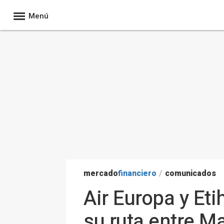
Menú
mercado
financiero
/
comunicados
Air Europa y Et
su ruta entre M