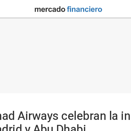
ihad Airways celebran la 
adrid y Abu Dhabi