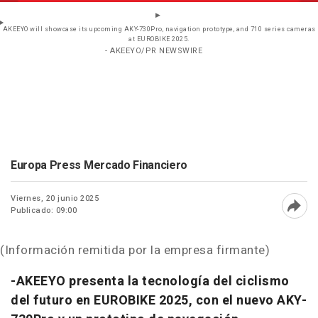
AKEEYO will showcase its upcoming AKY-730Pro, navigation prototype, and 710 series cameras
at EUROBIKE 2025.
- AKEEYO/PR NEWSWIRE
Europa Press Mercado Financiero
Viernes, 20 junio 2025
Publicado: 09:00
Abri
(Información remitida por la empresa firmante)
-AKEEYO presenta la tecnología del ciclismo
del futuro en EUROBIKE 2025, con el nuevo AKY-