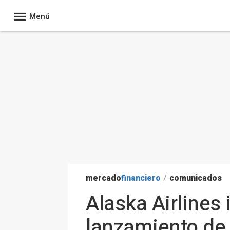
Menú
mercado
financiero
/
comunicados
Alaska Airlines
lanzamiento de 