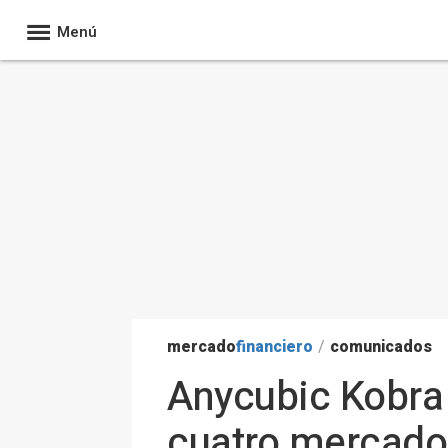
Menú
mercado
financiero
/
comunicados
Anycubic Kobra 
cuatro mercado