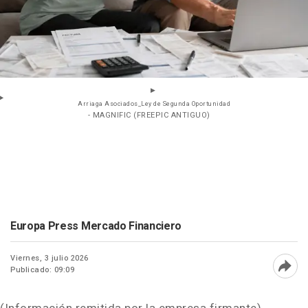
Arriaga Asociados_Ley de Segunda Oportunidad
- MAGNIFIC (FREEPIC ANTIGUO)
Europa Press Mercado Financiero
Viernes, 3 julio 2026
Publicado: 09:09
Abri