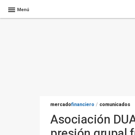
Menú
mercado
financiero
/
comunicados
Asociación DUAL
presión grupal 