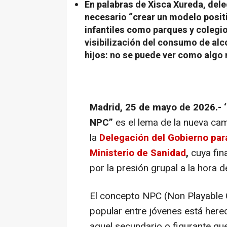
En palabras de Xisca Xureda, del
necesario “crear un modelo posit
infantiles como parques y colegios
visibilización del consumo de al
hijos: no se puede ver como algo
Madrid, 25 de mayo de 2026.- ‘
NPC”
es el lema de la nueva c
la
Delegación del Gobierno para
Ministerio de Sanidad
,
cuya fina
por la presión grupal a la hora d
El concepto NPC (
Non Playable 
popular entre jóvenes está here
aquel secundario o figurante qu