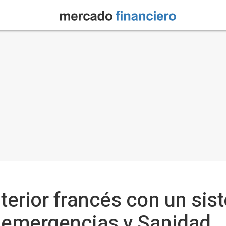
nterior francés con un si
, emergencias y Sanidad