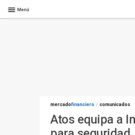
Menú
mercado
financiero
/
comunicados
Atos equipa a I
para seguridad