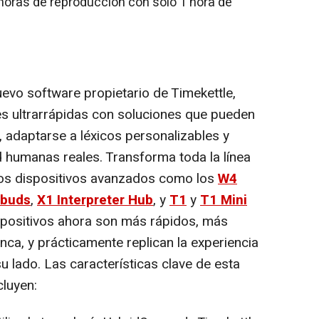
 horas de reproducción con solo 1 hora de
evo software propietario de Timekettle,
es ultrarrápidas con soluciones que pueden
o, adaptarse a léxicos personalizables y
d humanas reales. Transforma toda la línea
idos dispositivos avanzados como los
W4
rbuds
,
X1 Interpreter Hub
, y
T1
y
T1 Mini
spositivos ahora son más rápidos, más
a, y prácticamente replican la experiencia
su lado. Las características clave de esta
cluyen: