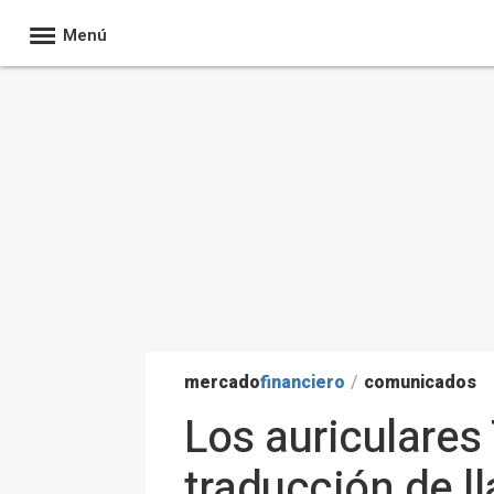
Menú
mercado
financiero
/
comunicados
Los auriculares
traducción de l