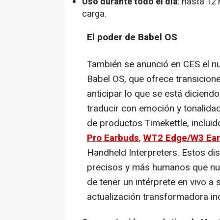
Uso durante todo el día
: hasta 12
carga.
El poder de Babel OS
También se anunció en CES el nu
Babel OS, que ofrece transicion
anticipar lo que se está diciend
traducir con emoción y tonalida
de productos Timekettle, inclu
Pro Earbuds
,
WT2 Edge/W3 Ea
Handheld Interpreters. Estos di
precisos y más humanos que nunc
de tener un intérprete en vivo a 
actualización transformadora in