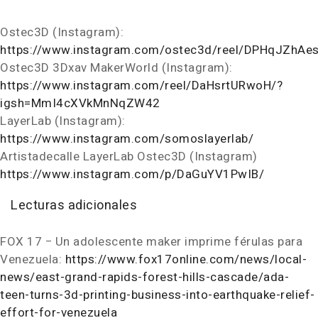
Ostec3D (Instagram):
https://www.instagram.com/ostec3d/reel/DPHqJZhAes
Ostec3D 3Dxav MakerWorld (Instagram):
https://www.instagram.com/reel/DaHsrtURwoH/?
igsh=MmI4cXVkMnNqZW42
LayerLab (Instagram):
https://www.instagram.com/somoslayerlab/
Artistadecalle LayerLab Ostec3D (Instagram)
https://www.instagram.com/p/DaGuYV1PwIB/
Lecturas adicionales
FOX 17 − Un adolescente maker imprime férulas para
Venezuela:
https://www.fox17online.com/news/local-
news/east-grand-rapids-forest-hills-cascade/ada-
teen-turns-3d-printing-business-into-earthquake-relief-
effort-for-venezuela