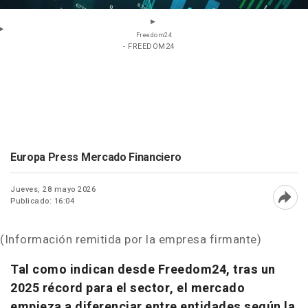
Freedom24
- FREEDOM24
Europa Press Mercado Financiero
Jueves, 28 mayo 2026
Publicado: 16:04
Abri
(Información remitida por la empresa firmante)
Tal como indican desde Freedom24, tras un
2025 récord para el sector, el mercado
empieza a diferenciar entre entidades según la