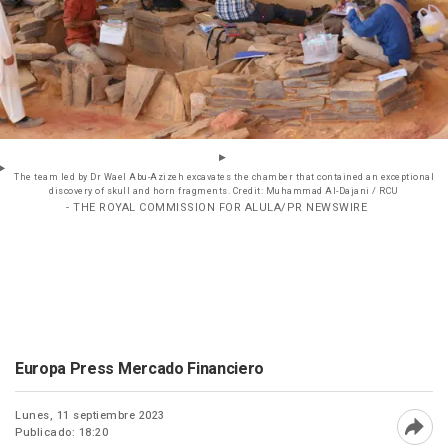
The team led by Dr Wael Abu-Azizeh excavates the chamber that contained an exceptional
discovery of skull and horn fragments. Credit: Muhammad Al-Dajani / RCU
- THE ROYAL COMMISSION FOR ALULA/PR NEWSWIRE
Europa Press Mercado Financiero
Lunes, 11 septiembre 2023
Publicado: 18:20
Abri