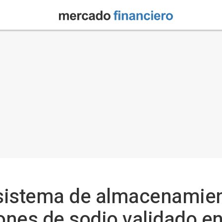
sistema de almacenamien
iones de sodio validado e