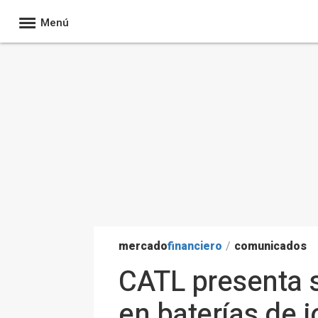
Menú
mercado
financiero
/
comunicados
CATL presenta 
en baterías de 