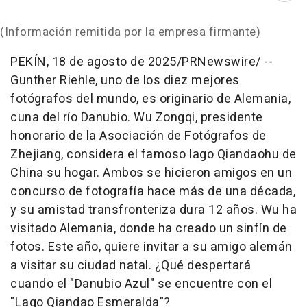
(Información remitida por la empresa firmante)
PEKÍN
,
18 de agosto de 2025
/PRNewswire/ --
Gunther Riehle
, uno de los diez mejores
fotógrafos del mundo, es originario de Alemania,
cuna del río
Danubio
. Wu
Zongqi
, presidente
honorario de la Asociación de Fotógrafos de
Zhejiang
, considera el famoso lago
Qiandaohu
de
China
su hogar. Ambos se hicieron amigos en un
concurso de fotografía hace más de una década,
y su amistad
transfronteriza
dura 12 años. Wu ha
visitado Alemania, donde ha creado un sinfín de
fotos. Este año, quiere invitar a su amigo alemán
a visitar su ciudad natal. ¿Qué despertará
cuando el "
Danubio
Azul" se
encuentre
con el
"Lago
Qiandao
Esmeralda"?