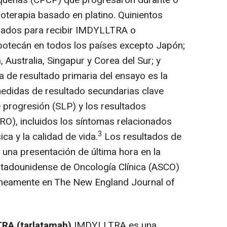
queñas (CPCP) que progresaron durante o
terapia basado en platino. Quinientos
izados para recibir IMDYLLTRA o
opotecán en todos los países excepto Japón;
 Australia, Singapur y Corea del Sur; y
 de resultado primaria del ensayo es la
medidas de resultado secundarias clave
de progresión (SLP) y los resultados
RO), incluidos los síntomas relacionados
3
ica y la calidad de vida.
Los resultados de
una presentación de última hora en la
stadounidense de Oncología Clínica (ASCO)
áneamente en The New England Journal of
TRA
(tarlatamab)
IMDYLLTRA es una