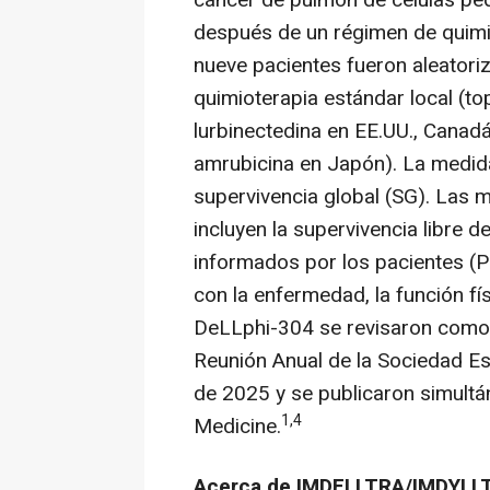
cáncer de pulmón de células pe
después de un régimen de quimio
nueve pacientes fueron aleator
quimioterapia estándar local (t
lurbinectedina en EE.UU., Canadá,
amrubicina en Japón). La medida
supervivencia global (SG). Las 
incluyen la supervivencia libre 
informados por los pacientes (P
con la enfermedad, la función fís
DeLLphi-304 se revisaron como 
Reunión Anual de la Sociedad E
de 2025 y se publicaron simult
1,4
Medicine.
Acerca de
IMDELLTRA
/IMDYLL