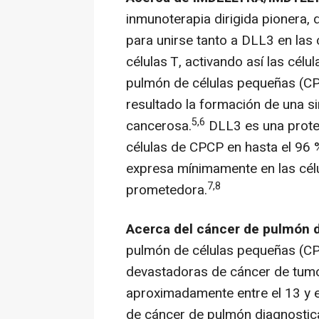
inmunoterapia dirigida pionera,
para unirse tanto a DLL3 en las
células T, activando así las célu
pulmón de células pequeñas (C
resultado la formación de una sina
5,6
cancerosa.
DLL3 es una proteí
células de CPCP en hasta el 96 
expresa mínimamente en las célu
7,8
prometedora.
Acerca del cáncer de pulmón 
pulmón de células pequeñas (
C
devastadoras de cáncer de tumo
aproximadamente entre el 13 y e
de cáncer de pulmón diagnostic