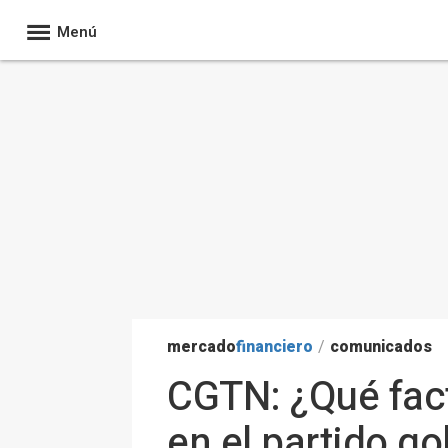
Menú
mercado
financiero
/
comunicados
CGTN: ¿Qué fact
en el partido g