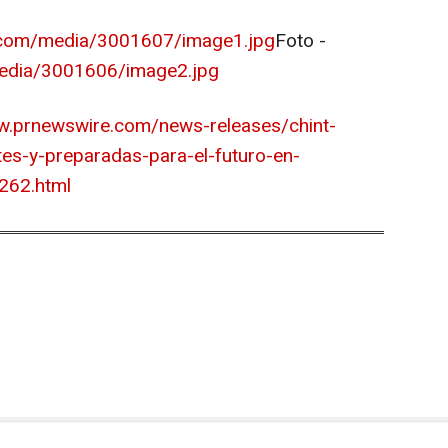
.com/media/3001607/image1.jpg
Foto -
edia/3001606/image2.jpg
w.prnewswire.com/news-releases/chint-
tes-y-preparadas-para-el-futuro-en-
262.html