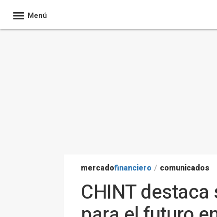
Menú
mercado
financiero
/
comunicados
CHINT destaca s
para el futuro e