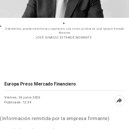
Ciberdelitos, prueba electrónica y regulación; una visión jurídica de José Ignacio Estradé
Morante
- JOSÉ IGNACIO ESTRADÉ MORANTE
Europa Press Mercado Financiero
Viernes, 26 junio 2026
Publicado: 12:39
Abri
(Información remitida por la empresa firmante)