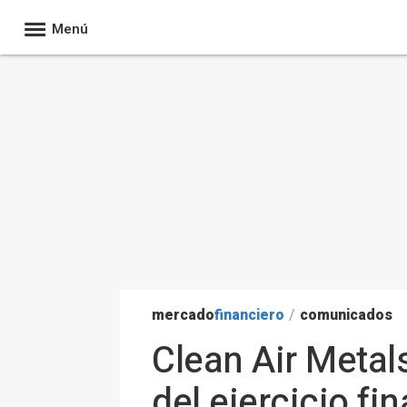
Menú
mercado
financiero
/
comunicados
Clean Air Metal
del ejercicio fi