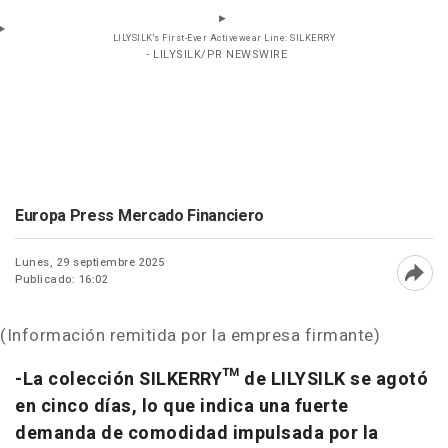
LILYSILK's First-Ever Activewear Line: SILKERRY
- LILYSILK/PR NEWSWIRE
Europa Press Mercado Financiero
Lunes, 29 septiembre 2025
Publicado: 16:02
Abri
(Información remitida por la empresa firmante)
-La colección SILKERRY™ de LILYSILK se agotó
en cinco días, lo que indica una fuerte
demanda de comodidad impulsada por la