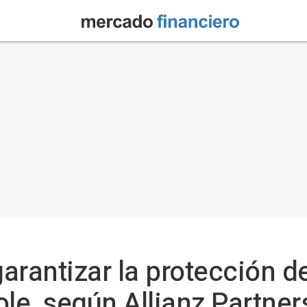
arantizar la protección d
cole, según Allianz Partner