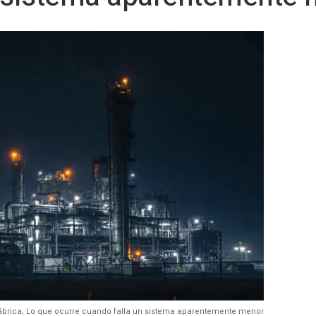
 fábrica; Lo que ocurre cuando falla un sistema aparentemente menor