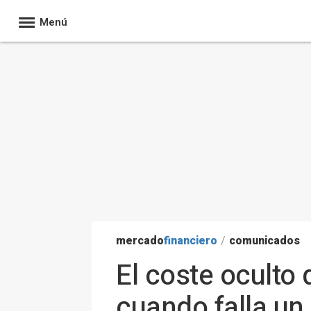
Menú
mercado
financiero
/
comunicados
El coste oculto 
cuando falla u