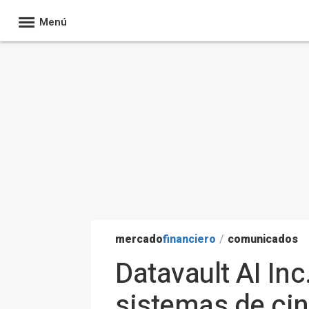
Menú
mercado
financiero
/
comunicados
Datavault AI In
sistemas de cin