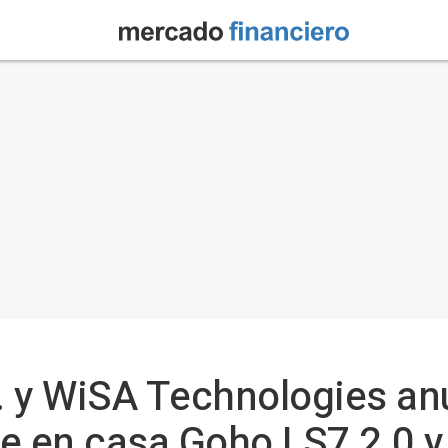
c. y WiSA Technologies an
e en casa Goho LS7 2.0 y