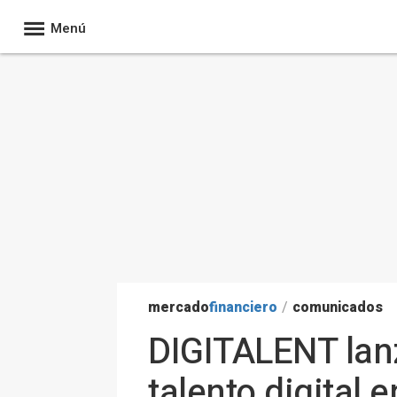
Menú
mercado
financiero
/
comunicados
DIGITALENT lanz
talento digital 