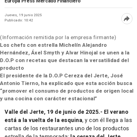
Europa Press Mercado Financiero
Jueves, 19 junio 2025
Publicado: 10:42
Abri
(Información remitida por la empresa firmante)
Los chefs con estrella Michelín Alejandro
Hernández, Áxel Smyth y Alvar Hinojal se unen a la
D.O.P con recetas que destacan la versatilidad del
producto
El presidente de la D.O.P Cereza del Jerte, José
Antonio Tierno, ha explicado que esta acción busca
“promover el consumo de productos de origen local
y una cocina con carácter estacional”
Valle del Jerte, 19 de junio de 2025.- El verano
está a la vuelta de la esquina
, y con él llega a las
cartas de los restaurantes uno de los productos
estrella de la temporada:
la cereza del Jerte
.