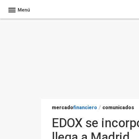
Menú
mercado
financiero
/
comunicados
EDOX se incorpor
llega a Madrid