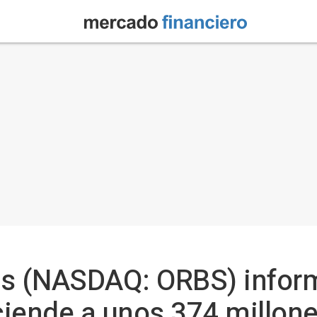
gs (NASDAQ: ORBS) infor
sciende a unos 374 millon