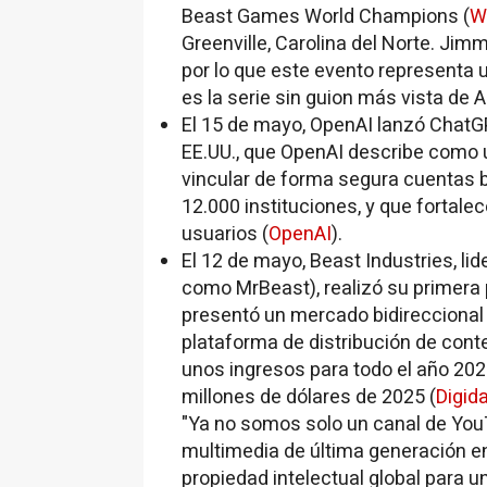
Beast Games World Champions (
W
Greenville, Carolina del Norte. Jim
por lo que este evento representa 
es la serie sin guion más vista de
El 15 de mayo, OpenAI lanzó ChatG
EE.UU., que OpenAI describe como 
vincular de forma segura cuentas b
12.000 instituciones, y que fortal
usuarios (
OpenAI
).
El 12 de mayo, Beast Industries, 
como MrBeast), realizó su primera
presentó un mercado bidireccional 
plataforma de distribución de cont
unos ingresos para todo el año 2026
millones de dólares de 2025 (
Digid
"Ya no somos solo un canal de Yo
multimedia de última generación en l
propiedad intelectual global para u