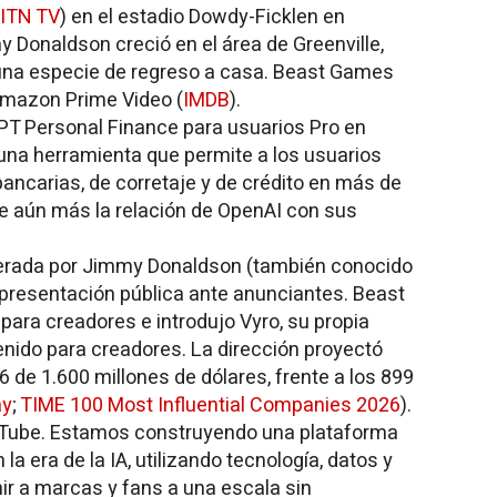
ITN TV
) en el estadio Dowdy-Ficklen en
my Donaldson creció en el área de Greenville,
una especie de regreso a casa.
Beast Games
 Amazon Prime Video (
IMDB
).
PT Personal Finance para usuarios Pro en
una herramienta que permite a los usuarios
ancarias, de corretaje y de crédito en más de
ece aún más la relación de OpenAI con sus
liderada por Jimmy Donaldson (también conocido
 presentación pública ante anunciantes. Beast
para creadores e introdujo Vyro, su propia
enido para creadores. La dirección proyectó
 de 1.600 millones de dólares, frente a los 899
ay
;
TIME 100 Most Influential Companies 2026
).
uTube. Estamos construyendo una plataforma
a era de la IA, utilizando tecnología, datos y
nir a marcas y fans a una escala sin