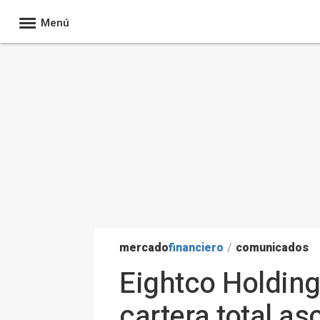
Menú
mercado
financiero
/
comunicados
Eightco Holdin
cartera total a