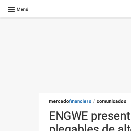
Menú
mercado
financiero
/
comunicados
ENGWE presenta 
plegables de al