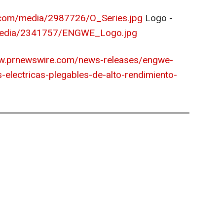
.com/media/2987726/O_Series.jpg
Logo -
media/2341757/ENGWE_Logo.jpg
ww.prnewswire.com/news-releases/engwe-
s-electricas-plegables-de-alto-rendimiento-