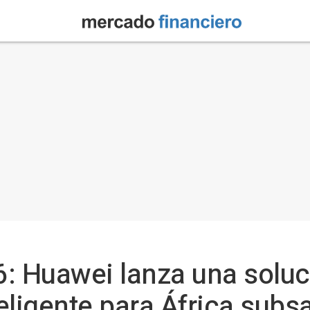
26: Huawei lanza una solu
eligente para África subs