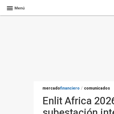
Menú
mercado
financiero
/
comunicados
Enlit Africa 20
subestación int