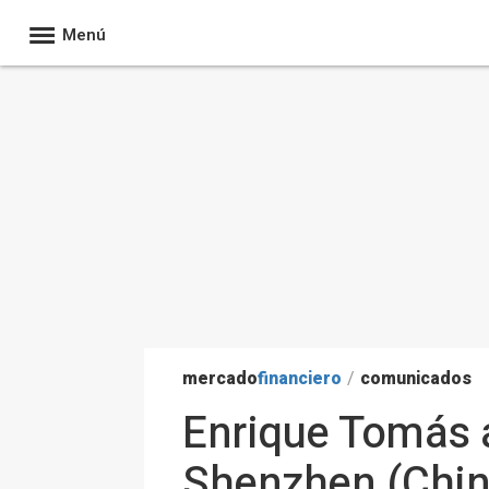
Menú
mercado
financiero
/
comunicados
Enrique Tomás a
Shenzhen (China