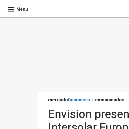
Menú
mercado
financiero
/
comunicados
Envision presen
Intersolar Euro