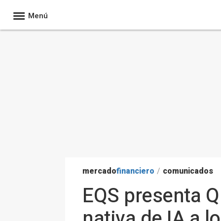
Menú
mercado
financiero
/
comunicados
EQS presenta Q 
nativa de IA a 