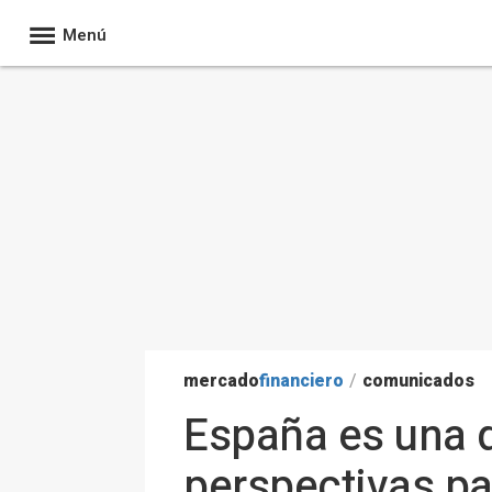
Menú
mercado
financiero
/
comunicados
España es una 
perspectivas p