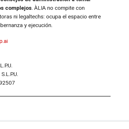
os complejos
. ÀLIA no compite con
oras ni legaltechs: ocupa el espacio entre
obernanza y ejecución.
p.ai
L.P.U.
 S.L.P.U.
92507