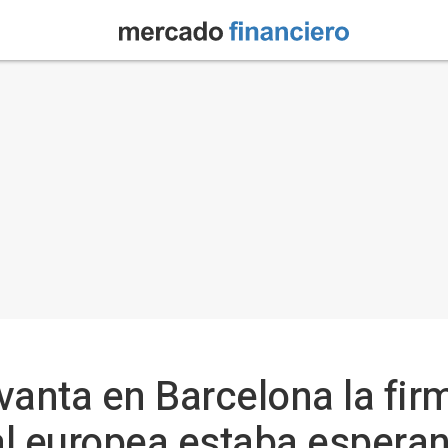
evanta en Barcelona la fir
al europea estaba espera