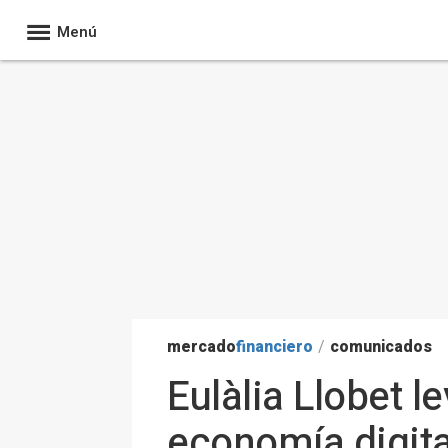
Menú
mercado
financiero
/
comunicados
Eulàlia Llobet l
economía digit