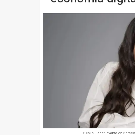
Eulàlia Llobet levanta en Barce