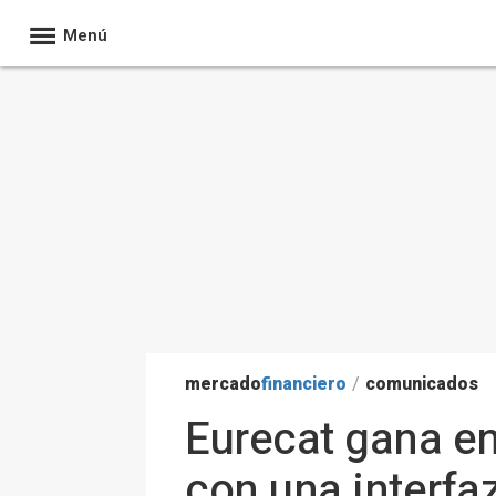
Menú
mercado
financiero
/
comunicados
Eurecat gana e
con una interfaz