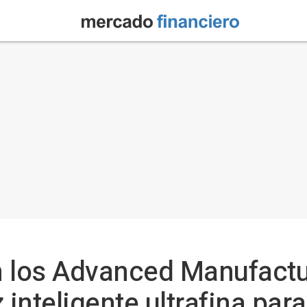
n los Advanced Manufact
 inteligente ultrafina pa