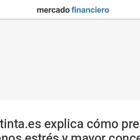
inta.es explica cómo pre
os estrés y mayor conce