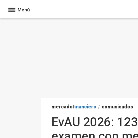
Menú
mercado
financiero
/
comunicados
EvAU 2026: 123t
examen con men