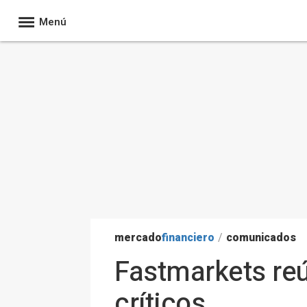
Menú
mercado
financiero
/
comunicados
Fastmarkets reú
críticos