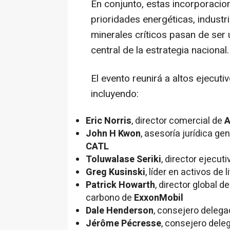
En conjunto, estas incorporacion
prioridades energéticas, industr
minerales críticos pasan de ser 
central de la estrategia nacional.
El evento reunirá a altos ejecuti
incluyendo:
Eric Norris
, director comercial de
A
John H Kwon
, asesoría jurídica ge
CATL
Toluwalase Seriki
, director ejecut
Greg Kusinski
, líder en activos de l
Patrick Howarth
, director global d
carbono de
ExxonMobil
Dale Henderson
, consejero deleg
Jérôme Pécresse
, consejero dele