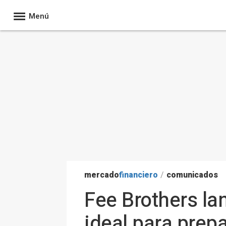
Menú
mercado
financiero
/
comunicados
Fee Brothers la
ideal para prep