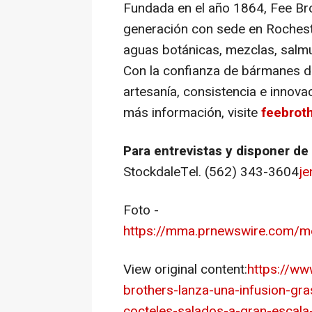
Fundada en el año 1864, Fee Bro
generación con sede en Rochest
aguas botánicas, mezclas, salmu
Con la confianza de bármanes d
artesanía, consistencia e innovac
más información, visite
feebrot
Para entrevistas y disponer d
StockdaleTel. (562) 343-3604
j
Foto -
https://mma.prnewswire.com/
View original content:
https://ww
brothers-lanza-una-infusion-gra
cocteles-salados-a-gran-escal