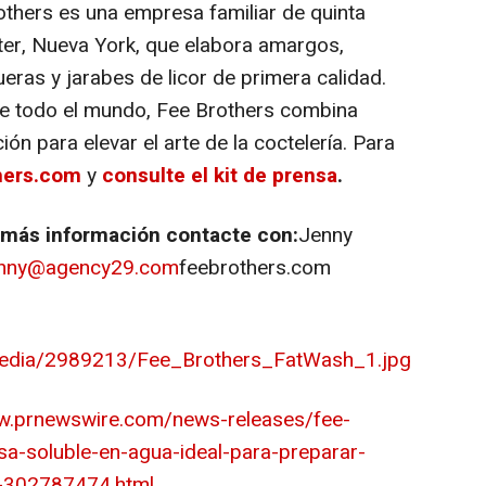
thers es una empresa familiar de quinta
er, Nueva York, que elabora amargos,
eras y jarabes de licor de primera calidad.
e todo el mundo, Fee Brothers combina
ión para elevar el arte de la coctelería. Para
hers.com
y
consulte el kit de prensa
.
e más información contacte con:
Jenny
enny@agency29.com
feebrothers.com
media/2989213/Fee_Brothers_FatWash_1.jpg
w.prnewswire.com/news-releases/fee-
sa-soluble-en-agua-ideal-para-preparar-
a-302787474.html