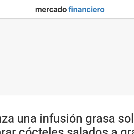
nza una infusión grasa so
arar cócteles salados a gr