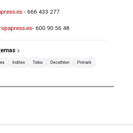
apress.es
- 666 433 277
ropapress.es-
600 90 56 48
 temas
res
Inditex
Tokio
Decathlon
Primark