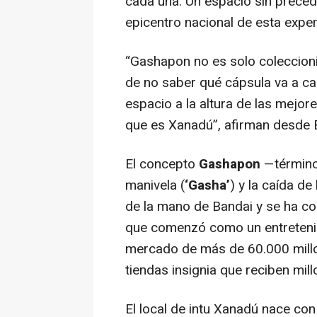
cada una. Un espacio sin preced
epicentro nacional de esta expe
“Gashapon no es solo coleccioni
de no saber qué cápsula va a ca
espacio a la altura de las mejor
que es Xanadú”
, afirman desde
El concepto
Gashapon
—término
manivela (
‘Gasha’
) y la caída de
de la mano de Bandai y se ha co
que comenzó como un entretenim
mercado de más de 60.000 millo
tiendas insignia que reciben mill
El local de intu Xanadú nace co