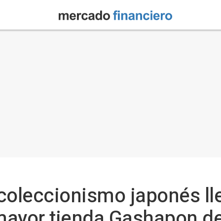
 coleccionismo japonés ll
mayor tienda Gashapon d