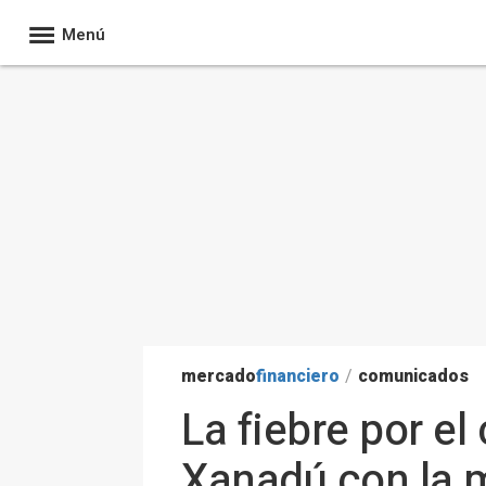
Menú
mercado
financiero
/
comunicados
La fiebre por el
Xanadú con la 