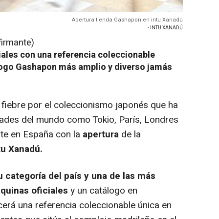
Apertura tienda Gashapon en intu Xanadú
- INTU XANADÚ
firmante)
iales con una referencia coleccionable
álogo Gashapon más amplio y diverso jamás
a fiebre por el coleccionismo japonés que ha
dades del mundo como Tokio, París, Londres
nte en España con la
apertura
de la
tu Xanadú.
 categoría del país
y una
de las más
quinas oficiales
y un catálogo en
erá una referencia coleccionable única en