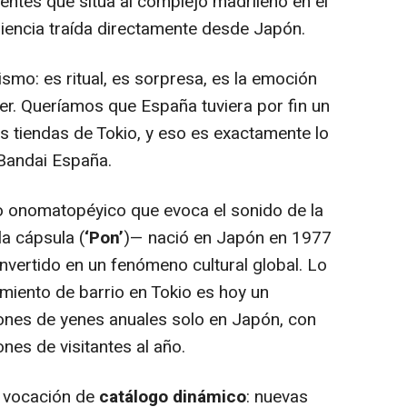
entes que sitúa al complejo madrileño en el
riencia traída directamente desde Japón.
smo: es ritual, es sorpresa, es la emoción
er. Queríamos que España tuviera por fin un
es tiendas de Tokio, y eso es exactamente lo
 Bandai España.
 onomatopéyico que evoca el sonido de la
 la cápsula (
‘Pon’
)— nació en Japón en 1977
nvertido en un fenómeno cultural global. Lo
iento de barrio en Tokio es hoy un
nes de yenes anuales solo en Japón, con
ones de visitantes al año.
n vocación de
catálogo dinámico
: nuevas