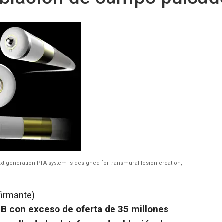
xt-generation PFA system is designed for transmural lesion creation,
firmante)
e B con exceso de oferta de 35 millones