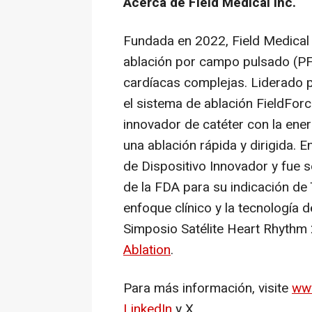
Acerca de Field Medical
Inc.
Fundada en 2022, Field Medical 
ablación por campo pulsado (PFA
cardíacas complejas. Liderado p
el sistema de ablación FieldFo
innovador de catéter con la ene
una ablación rápida y dirigida. 
de Dispositivo Innovador y fue 
de la FDA para su indicación de
enfoque clínico y la tecnología 
Simposio Satélite Heart Rhythm
Ablation
.
Para más información, visite
www
LinkedIn
y X.