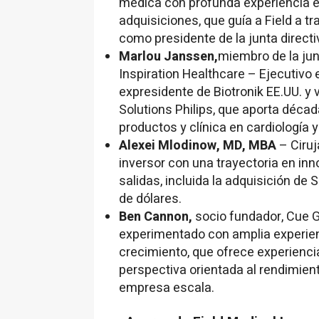
médica con profunda experiencia en
adquisiciones, que guía a Field a t
como presidente de la junta directi
Marlou Janssen
,
miembro de la jun
Inspiration Healthcare
– Ejecutivo 
expresidente de Biotronik EE.UU. y 
Solutions Philips, que aporta décad
productos y clínica en cardiología
Alexei Mlodinow
, MD, MBA
– Ciru
inversor con una trayectoria en in
salidas, incluida la adquisición de
de dólares.
Ben Cannon
,
socio fundador, Cue 
experimentado con amplia experie
crecimiento, que ofrece experienci
perspectiva orientada al rendimient
empresa escala.