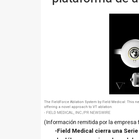
The FieldForce Ablation System by Field Medical: This ne
offering a novel approach to VT ablation.
- FIELD MEDICAL, INC./PR NEWSWIRE
(Información remitida por la empresa 
-Field Medical cierra una Seri