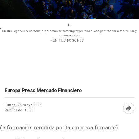
En Tus Fogones desarrolla propuestas de catering experiencial con gastronomía molecular y
cocina en vivo
- EN TUS FOGONES
Europa Press Mercado Financiero
Lunes, 25 mayo 2026
Publicado: 16:03
Abri
(Información remitida por la empresa firmante)