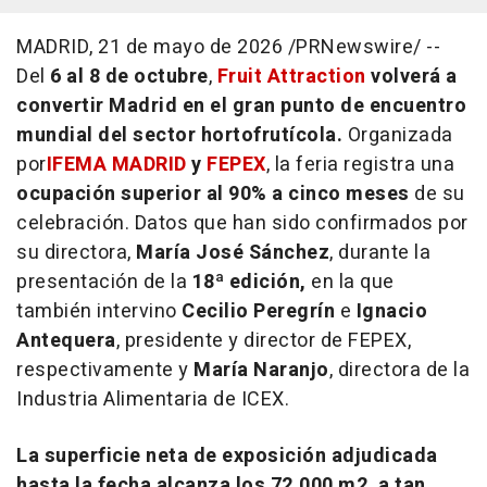
MADRID
,
21 de mayo de 2026
/PRNewswire/ --
Del
6 al 8 de octubre
,
Fruit Attraction
volverá a
convertir Madrid en el gran punto de encuentro
mundial del sector hortofrutícola.
Organizada
por
IFEMA MADRID
y
FEPEX
, la feria registra una
ocupación superior al 90% a cinco meses
de su
celebración. Datos que han sido confirmados por
su directora,
María José Sánchez
, durante la
presentación de la
18ª edición,
en la que
también intervino
Cecilio Peregrín
e
Ignacio
Antequera
, presidente y director de FEPEX,
respectivamente y
María Naranjo
, directora de la
Industria Alimentaria de ICEX.
La
superficie neta de exposición adjudicada
hasta la fecha
alcanza los
72.000 m2
, a tan